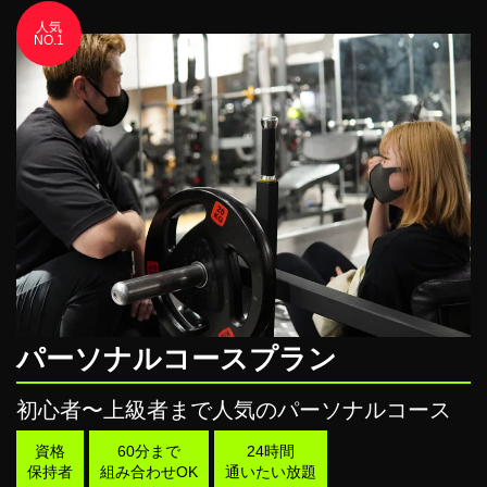
人気
NO.1
パーソナルコースプラン
初心者〜上級者まで人気のパーソナルコース
資格
60分まで
24時間
保持者
組み合わせOK
通いたい放題