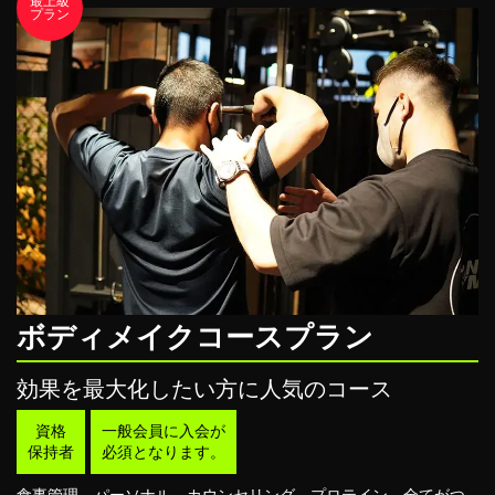
最上級
プラン
ボディメイクコースプラン
効果を最大化したい方に⼈気のコース
資格
一般会員に入会が
保持者
必須となります。