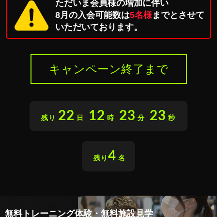
ただいま会員様の増加に伴い
8月の入会可能数は
5名様
までとさせて
いただいております。
キャンペーン終了まで
22
12
23
22
残り
日
時
分
秒
4
残り
名
無料トレーニング体験・無料施設見学