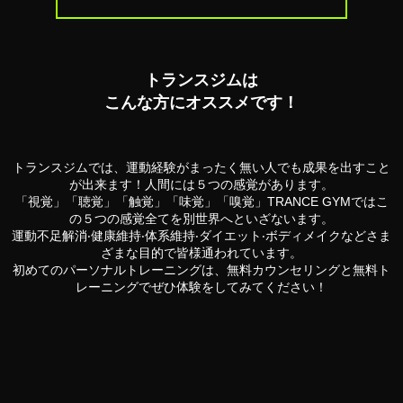
トランスジムは
こんな⽅にオススメです！
トランスジムでは、運動経験がまったく無い⼈でも成果を出すこと
が出来ます！
⼈間には５つの感覚があります。
「視覚」「聴覚」「触覚」「味覚」「嗅覚」TRANCE GYMでは
こ
の５つの感覚全てを別世界へといざないます。
運動不⾜解消‧健康維持‧体系維持‧ダイエット‧ボディメイクなど
さま
ざまな⽬的で皆様通われています。
初めてのパーソナルトレーニングは、
無料カウンセリングと無料ト
レーニングでぜひ体験をしてみてください！