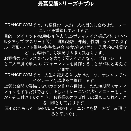
最⾼品質×リーズナブル
TRANCE GYMでは、お客様お⼀⼈お⼀⼈の⽬的に合わせたトレー
ニングを重視しております。
⽬的（ダイエット‧健康維持‧体⼒向上‧ボディメイク‧美尻‧体⼒UP‧バ
ルクアップ‧アスリート等）、運動経験、年齢、性別、ライフスタイ
ル（夜勤‧シフト勤務‧接待‧飲み会‧会⾷が多い等）、先天的な体質な
ど、お客様により状況は⼤きく異なります。
お客様のライフスタイルを⼤きく変えることなく、プロトレーナー
と⼆⼈三脚で最⼤限パフォーマンスを発揮することが成功と考えて
います。
TRANCE GYMでは「⼈⽣を変えるきっかけの⼀つ」オシャレでハ
イグレードな環境をご提供します。
上質な空間で妥協しないカラダ作りを⽬指し、ただ短期間でボディ
メイクをするだけでなく、正しいトレーニング法やメニューをしっ
かり⾝に付けていただき、お客様のカラダ作りの原点になれること
を⽬標としております。
真⼼のこもったTRANCE GYMのトレーニングを是⾮お楽しみ頂け
ると幸いです。