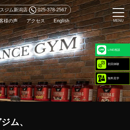
スジム
新潟店
025-378-2567
客様の声
アクセス
English
LINE相談
初回体験
無料見学
ガジム、