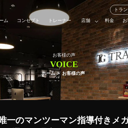
トラン
ーム
コンセプト
トレーナー
店舗
料金
お
お客様の声
VOICE
ホーム
お客様の声
唯⼀のマンツーマン指導付きメ