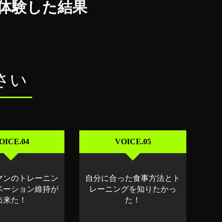
体験した結果
さい
OICE.04
VOICE.05
マンのトレーニン
自分に合った食事方法とト
ベーション維持が
レーニングを知りたかっ
出来た！
た！