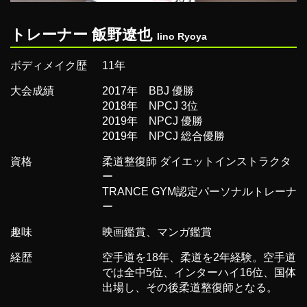
トレーナー 飯野遼也
Iino Ryoya
ボディメイク歴
11年
大会成績
2017年 BBJ 優勝
2018年 NPCJ 3位
2019年 NPCJ 優勝
2019年 NPCJ 総合優勝
資格
柔道整復師 ダイエットインストラクタ
ー
TRANCE GYM認定パーソナルトレーナ
ー
趣味
映画鑑賞、マンガ鑑賞
経歴
空手道を18年、柔道を2年経験。空手道
では全中5位、インターハイ16位、国体
出場し、その後柔道整復師となる。