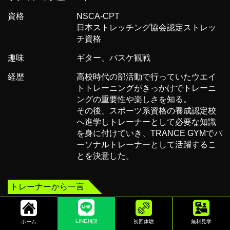
資格
NSCA-CPT
日本ストレッチング協会認定ストレッ
チ資格
趣味
ギター、バスケ観戦
経歴
高校時代の部活動で行っていたウエイ
トトレーニングがきっかけでトレーニ
ングの重要性や楽しさを知る。
その後、スポーツ系資格の養成認定校
へ進学しトレーナーとして必要な知識
を身に付けていき、TRANCE GYMでパ
ーソナルトレーナーとして活躍するこ
とを決意した。
トレーナーから一言
私自身、トレーニングを始めた当初は苦手意識がありましたが、
続けていく中で少しずつ身体の変化やトレーニングの楽しさを実
感できるようになりました。
LINE相談
ホーム
初回体験
無料見学