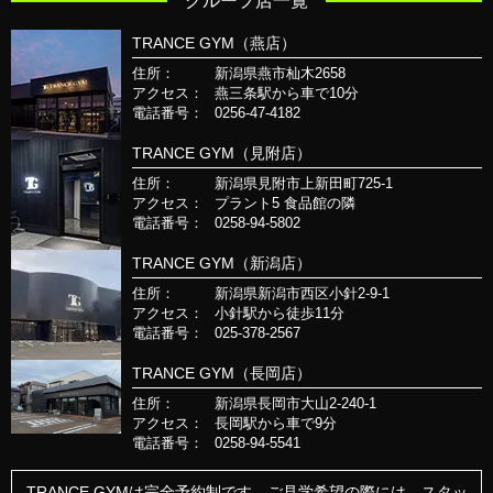
グループ店一覧
TRANCE GYM（燕店）
住所：
新潟県燕市杣木2658
アクセス：
燕三条駅から車で10分
電話番号：
0256-47-4182
TRANCE GYM（見附店）
住所：
新潟県見附市上新田町725-1
アクセス：
プラント5 食品館の隣
電話番号：
0258-94-5802
TRANCE GYM（新潟店）
住所：
新潟県新潟市西区小針2-9-1
アクセス：
小針駅から徒歩11分
電話番号：
025-378-2567
TRANCE GYM（長岡店）
住所：
新潟県長岡市大山2-240-1
アクセス：
長岡駅から車で9分
電話番号：
0258-94-5541
TRANCE GYMは完全予約制です。ご見学希望の際には、スタッ