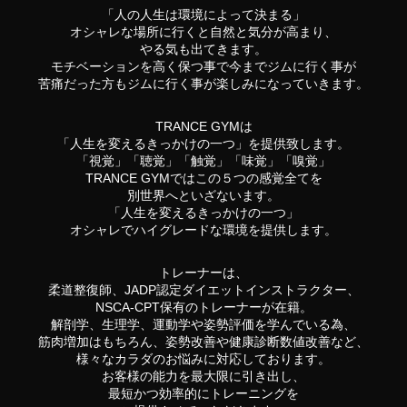
「人の人生は環境によって決まる」
オシャレな場所に行くと自然と気分が高まり、
やる気も出てきます。
モチベーションを高く保つ事で今までジムに行く事が
苦痛だった方もジムに行く事が楽しみになっていきます。
TRANCE GYMは
「人生を変えるきっかけの一つ」を提供致します。
「視覚」「聴覚」「触覚」「味覚」「嗅覚」
TRANCE GYMではこの５つの感覚全てを
別世界へといざないます。
「人生を変えるきっかけの一つ」
オシャレでハイグレードな環境を提供します。
トレーナーは、
柔道整復師、JADP認定ダイエットインストラクター、
NSCA-CPT保有のトレーナーが在籍。
解剖学、生理学、運動学や姿勢評価を学んでいる為、
筋肉増加はもちろん、
姿勢改善や健康診断数値改善など、
様々なカラダのお悩みに対応しております。
お客様の能力を最大限に引き出し、
最短かつ効率的にトレーニングを